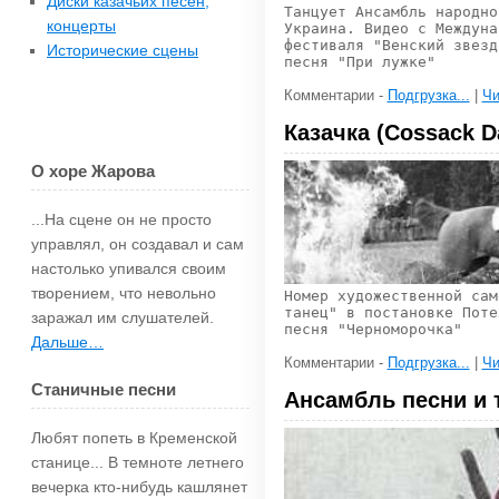
Диски казачьих песен,
Танцует Ансамбль народно
концерты
Украина. Видео с Междуна
фестиваля "Венский звезд
Исторические сцены
песня "При лужке"
Комментарии -
Подгрузка...
|
Чи
Казачка (Cossack D
О хоре Жарова
...На сцене он не просто
управлял, он создавал и сам
настолько упи­вался своим
творением, что невольно
Номер художественной сам
танец" в постановке Поте
зара­жал им слушателей.
песня "Черноморочка"
Дальше…
Комментарии -
Подгрузка...
|
Чи
Станичные песни
Ансамбль песни и 
Любят попеть в Кременской
станице... В темноте летнего
вечерка кто-нибудь каш­лянет