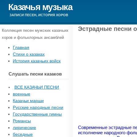
Казачья музыка
ЗАПИСИ ПЕСЕН, ИСТОРИЯ ХОРОВ
Эстрадные песни о
Коллекция песен мужских казачьих
хоров и фольклорных ансамблей
Главная
Стихи о казаках
История казачьих войск
Слушать песни казаков
ВСЕ КАЗАЧЬИ ПЕСНИ
военные
Казачьи марши
Русские народные песни
Государственные гимны
Романсы
Современные эстрадные пес
лирические
исполнение народного фол
беседные