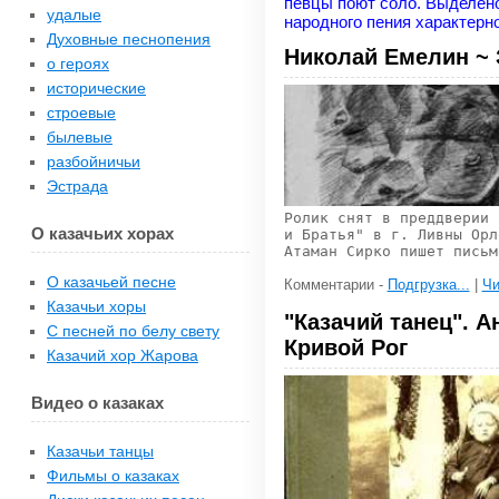
певцы поют соло. Выделено
удалые
народного пения характерно
Духовные песнопения
Николай Емелин ~ 
о героях
исторические
строевые
былевые
разбойничьи
Эстрада
Ролик снят в преддверии 
О казачьих хорах
и Братья" в г. Ливны Орл
Атаман Сирко пишет письм
О казачьей песне
Комментарии -
Подгрузка...
|
Чи
Казачьи хоры
"Казачий танец". А
С песней по белу свету
Кривой Рог
Казачий хор Жарова
Видео о казаках
Казачьи танцы
Фильмы о казаках