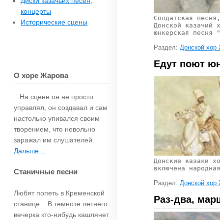
Диски казачьих песен,
концерты
Солдатская песня
Исторические сцены
Донской казачий 
юнкерская песня 
Раздел:
Донской хор
Едут поют ю
О хоре Жарова
...На сцене он не просто
управлял, он создавал и сам
настолько упи­вался своим
творением, что невольно
зара­жал им слушателей.
Дальше…
Донские казаки х
включена народна
Станичные песни
Раздел:
Донской хор
Любят попеть в Кременской
Раз-два, мар
станице... В темноте летнего
вечерка кто-нибудь каш­лянет