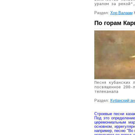
уралом за рекой"
Раздел:
Хор Валаам
По горам Кар
Песня кубанских 
посвященное 200-
телеканала
Раздел:
Кубанский ан
Строевые песни каза
Под это определение
церемониальным мар
основном, иррегулярн
например, песню "Во 