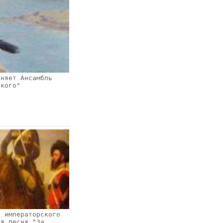
лняет Ансамбль
ского"
о императорского
ья песня "За