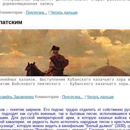
, дореволюционная запись
Комментарии -
Подгрузка...
|
Читать дальше
патским
линейных казаков. Выступление Кубанского казачьего хора 
летию Войскового певческого -- Кубанского казачьего хора
самбль Захарченко
Комментарии -
Подгрузка...
|
Читать дальше
ков – понятие широкое. Его подчас трудно отделить от собственно ру
 подходят как сугубо военные, так и бытовые песни, исполнявшиеся
шем. Для русской императорской арии, в которую казачьи войска 
ой кавалерии, не редкость было исполнять народные песни о крестьян
кузнице", которую можно видеть в кинофильме "Белый дьявол" (1930), г