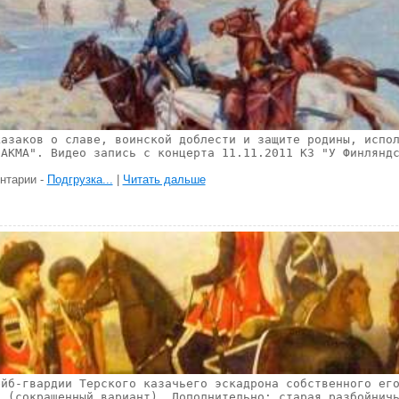
казаков о славе, воинской доблести и защите родины, испо
САКМА". Видео запись с концерта 11.11.2011 КЗ "У Финлянд
нтарии -
Подгрузка...
|
Читать дальше
я
ейб-гвардии Терского казачьего эскадрона собственного ег
я (сокращенный вариант). Дополнительно: старая разбойнич