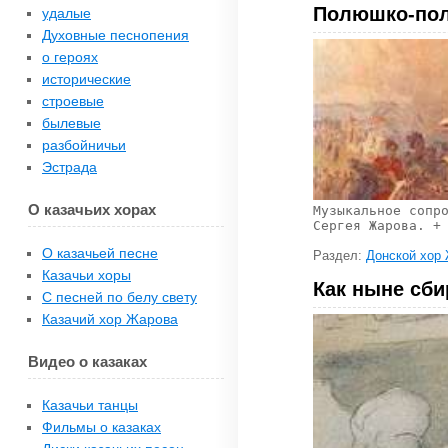
Полюшко-по
удалые
Духовные песнопения
о героях
исторические
строевые
былевые
разбойничьи
Эстрада
О казачьих хорах
Музыкальное сопр
Сергея Жарова. +
О казачьей песне
Раздел:
Донской хор
Казачьи хоры
Как ныне сби
С песней по белу свету
Казачий хор Жарова
Видео о казаках
Казачьи танцы
Фильмы о казаках