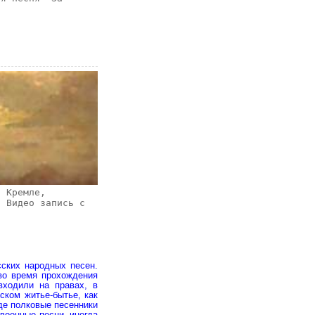
в Кремле,
. Видео запись с
сских народных песен.
 во время прохождения
входили на правах, в
ском житье-бытье, как
де полковые песенники