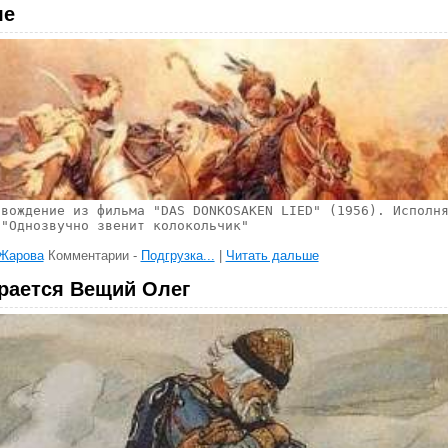
ле
овождение из фильма "DAS DONKOSAKEN LIED" (1956). Исполн
 "Однозвучно звенит колокольчик"
 Жарова
Комментарии -
Подгрузка...
|
Читать дальше
рается Вещий Олег