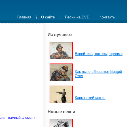
Главная
О сайте
Песни на DVD
Контакты
Из лучшего
Взвейтесь, соколы, орлами
Как ныне сбирается Вещий
Олег
Кавказский мотив
Новые песни
есня - важный элемент