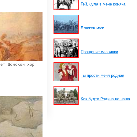
Гей, була в мене коняка
Блажен муж
Прощание славянки
яет Донской хор
Ты прости меня родная
Как будто Родина не наша