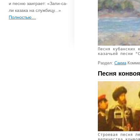
и песню заиграет: «Запи-са-
ли казака на службицу...»
Полностью…
Песня кубанских 
казачьей песни "
Раздел:
Сакма
Комме
Песня конво
Строевая песня л
величества конво