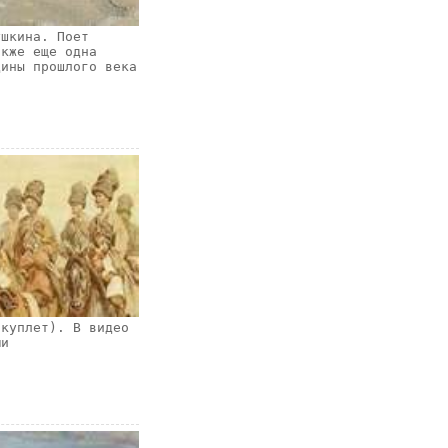
ушкина. Поет
акже еще одна
дины прошлого века
 куплет). В видео
ми