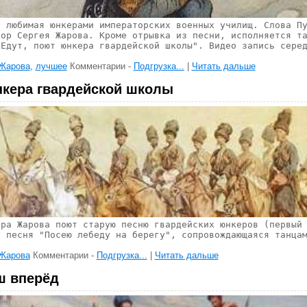
, любимая юнкерами императорских военных училищ. Слова П
хор Сергея Жарова. Кроме отрывка из песни, исполняется т
"Едут, поют юнкера гвардейской школы". Видео запись сере
 Жарова
,
лучшее
Комментарии -
Подгрузка...
|
Читать дальше
нкера гвардейской школы
ора Жарова поют старую песню гвардейских юнкеров (первый
я песня "Посею лебеду на берегу", сопровождающаяся танца
 Жарова
Комментарии -
Подгрузка...
|
Читать дальше
ш вперёд